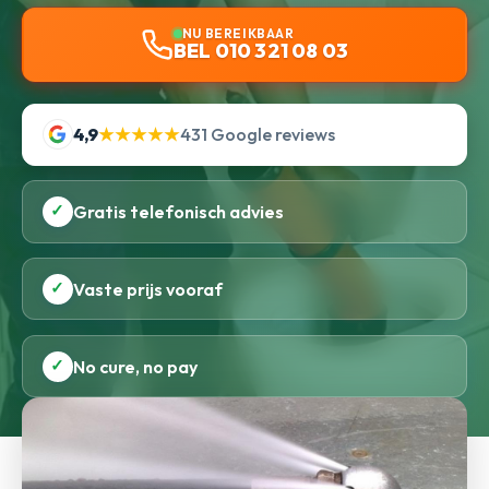
NU BEREIKBAAR
BEL 010 321 08 03
4,9
★★★★★
431 Google reviews
✓
Gratis telefonisch advies
✓
Vaste prijs vooraf
✓
No cure, no pay