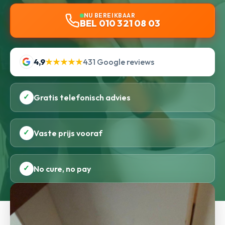
NU BEREIKBAAR
BEL 010 321 08 03
4,9
★★★★★
431 Google reviews
✓
Gratis telefonisch advies
✓
Vaste prijs vooraf
✓
No cure, no pay