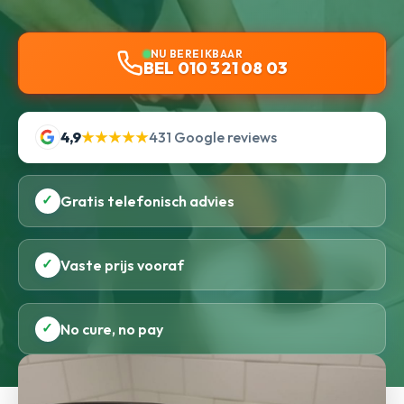
NU BEREIKBAAR
BEL 010 321 08 03
4,9
★★★★★
431 Google reviews
✓
Gratis telefonisch advies
✓
Vaste prijs vooraf
✓
No cure, no pay