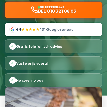
NU BEREIKBAAR
BEL 010 321 08 03
4,9
★★★★★
431 Google reviews
✓
Gratis telefonisch advies
✓
Vaste prijs vooraf
✓
No cure, no pay