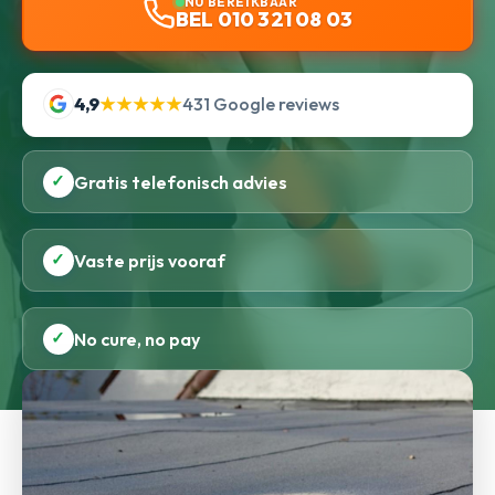
NU BEREIKBAAR
BEL 010 321 08 03
4,9
★★★★★
431 Google reviews
✓
Gratis telefonisch advies
✓
Vaste prijs vooraf
✓
No cure, no pay