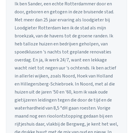
Ik ben Sander, een echte Rotterdammer door en
door, geboren en getogen in deze bruisende stad.
Met meer dan 25 jaar ervaring als loodgieter bij
Loodgieter Rotterdam ken ik de stad als mijn
broekzak, van de havens tot de groene randen. Ik
heb talloze huizen en bedrijven geholpen, van
spoedklussen 's nachts tot geplande renovaties
overdag. En ja, ik werk 24/7, want een lekkage
wacht niet tot negen uur 's ochtends. Ik ben actief
in allerlei wijken, zoals Noord, Hoek van Holland
en Hillegersberg-Schiebroek. In Noord, met al die
huizen uit de jaren '50 en '60, kom ik vaak oude
gietijzeren leidingen tegen die door de tijd en de
waterhardheid van 8,5 °dH gaan roesten. Vorige
maand nog een rioolontstopping gedaan bij een
rijtjeshuis daar, vlakbij de Bergweg, je kent het wel,
die drukke buurt met de mix van oud en nieuw. In