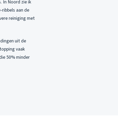
. In Noord zie ik
e-ribbels aan de
vere reiniging met
idingen uit de
stopping vaak
 die 50% minder