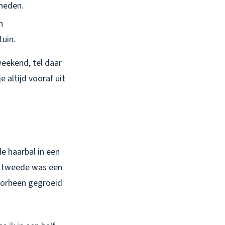
heden.
n
uin.
weekend, tel daar
 je altijd vooraf uit
e haarbal in een
e tweede was een
oorheen gegroeid