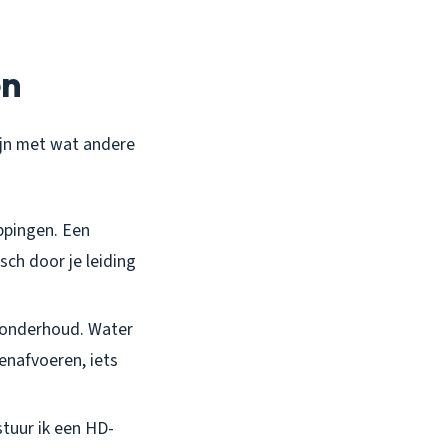
en
lijn met wat andere
oppingen. Een
sch door je leiding
f onderhoud. Water
kenafvoeren, iets
stuur ik een HD-