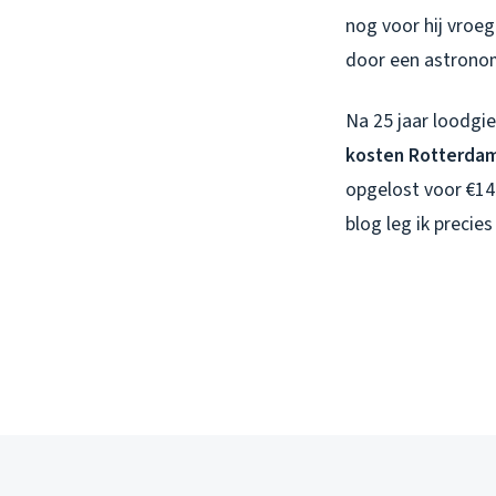
nog voor hij vroeg
door een astronom
Na 25 jaar loodgi
kosten Rotterda
opgelost voor €145
blog leg ik precie