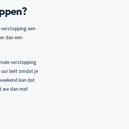
oppen?
e verstopping een
der dan een
rmale verstopping
 uur belt omdat je
 weekend kan dat
at we dan met