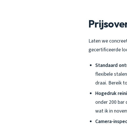
Prijsov
Laten we concreet 
gecertificeerde l
Standaard ont
flexibele stale
draai. Bereik t
Hogedruk reini
onder 200 bar d
wat ik in nove
Camera-inspec