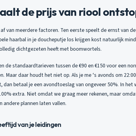
alt de prijs van riool ontst
af van meerdere factoren. Ten eerste speelt de ernst van d
pele haarbal in je doucheputje los krijgen kost natuurlijk min
volledig dichtgezeten heeft met boomwortels.
en de standaardtarieven tussen de €90 en €150 voor een no
n. Maar daar houdt het niet op. Als je me ‘s avonds om 22:00
t, dan betaal je een avondtoeslag van ongeveer 50%. In het
t 100% extra. Niet omdat we graag meer rekenen, maar omd
 andere plannen laten vallen.
eftijd van je leidingen