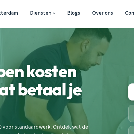
tterdam
Diensten
Blogs
Over ons
Con
pen kosten
t betaal je
50 voor standaardwerk. Ontdek wat de