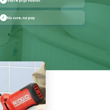
✓
Vaste prijs vooraf
✓
No cure, no pay