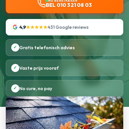
NU BEREIKBAAR
BEL 010 321 08 03
4,9
★★★★★
431 Google reviews
✓
Gratis telefonisch advies
✓
Vaste prijs vooraf
✓
No cure, no pay