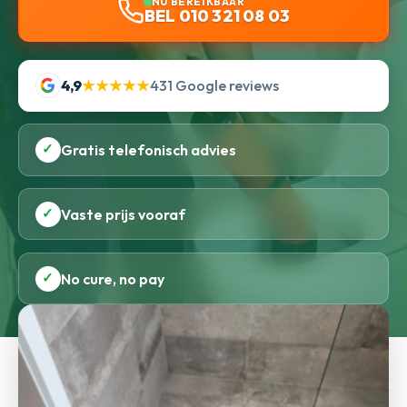
NU BEREIKBAAR
BEL 010 321 08 03
4,9
★★★★★
431 Google reviews
✓
Gratis telefonisch advies
✓
Vaste prijs vooraf
✓
No cure, no pay