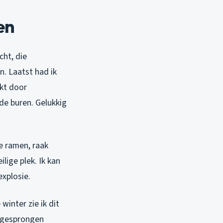
en
cht, die
. Laatst had ik
akt door
de buren. Gelukkig
le ramen, raak
ilige plek. Ik kan
explosie.
inter zie ik dit
n gesprongen