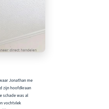
s waar Jonathan me
d zijn hoofdkraan
de schade was al
en vochtvlek