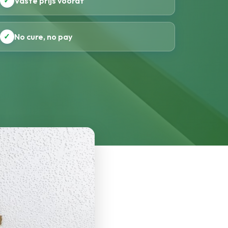
✓
Vaste prijs vooraf
✓
No cure, no pay