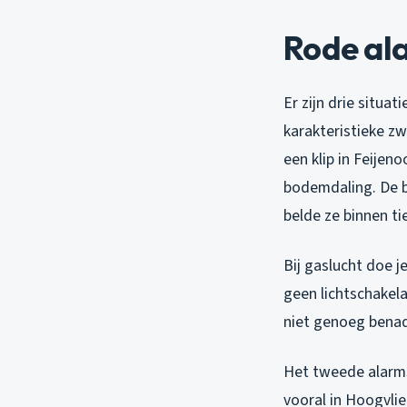
Rode al
Er zijn drie situa
karakteristieke z
een klip in Feijen
bodemdaling. De b
belde ze binnen ti
Bij gaslucht doe j
geen lichtschakela
niet genoeg benadr
Het tweede alarms
vooral in Hoogvli