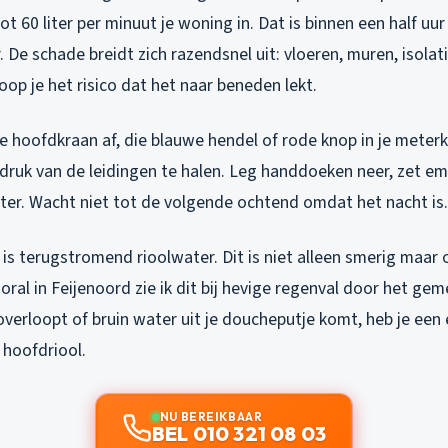
ot 60 liter per minuut je woning in. Dat is binnen een half uu
 De schade breidt zich razendsnel uit: vloeren, muren, isolatie
op je het risico dat het naar beneden lekt.
 je hoofdkraan af, die blauwe hendel of rode knop in je mete
druk van de leidingen te halen. Leg handdoeken neer, zet em
eter. Wacht niet tot de volgende ochtend omdat het nacht is.
is terugstromend rioolwater. Dit is niet alleen smerig maar 
oral in Feijenoord zie ik dit bij hevige regenval door het gem
overloopt of bruin water uit je doucheputje komt, heb je een 
 hoofdriool.
NU BEREIKBAAR
BEL 010 321 08 03