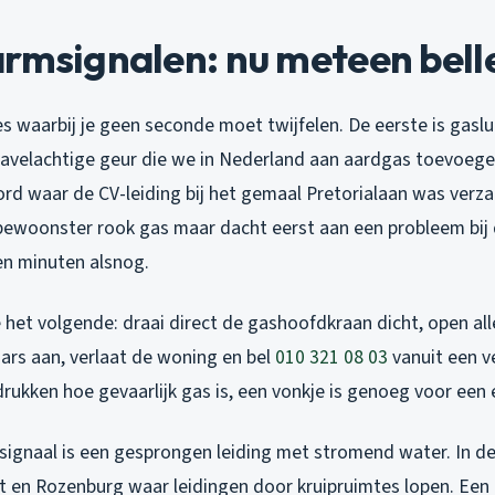
armsignalen: nu meteen bell
ties waarbij je geen seconde moet twijfelen. De eerste is gaslu
wavelachtige geur die we in Nederland aan aardgas toevoegen
oord waar de CV-leiding bij het gemaal Pretorialaan was verz
ewoonster rook gas maar dacht eerst aan een probleem bij 
en minuten alsnog.
e het volgende: draai direct de gashoofdkraan dicht, open al
ars aan, verlaat de woning en bel
010 321 08 03
vanuit een ve
ukken hoe gevaarlijk gas is, een vonkje is genoeg voor een 
ignaal is een gesprongen leiding met stromend water. In de w
et en Rozenburg waar leidingen door kruipruimtes lopen. Ee