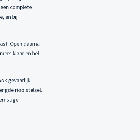
r een complete
, en bij
rkast. Open daarna
mers klaar en bel
ook gevaarlijk
engde rioolstelsel.
ernstige