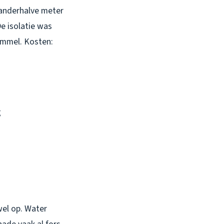
 anderhalve meter
e isolatie was
immel. Kosten:
g
wel op. Water