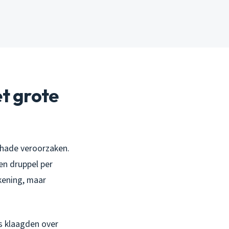
et grote
chade veroorzaken.
en druppel per
ekening, maar
rs klaagden over