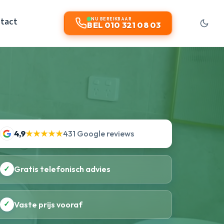
tact
NU BEREIKBAAR
BEL 010 321 08 03
4,9
★★★★★
431 Google reviews
✓
Gratis telefonisch advies
✓
Vaste prijs vooraf