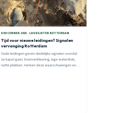
8 DECEMBER 2025 · LOODGIETER ROTTERDAM
Tijd voor nieuwe leidingen? Signalen
vervanging Rotterdam
Oude leidingen geven duidelijke signalen voordat
ze kapot gaan: bruinverkleuring, lage waterdruk,
natte plekken. Herken deze waarschuwingen en
voorkom dure waterschade. Praktisch advies van
ervaren loodgieter.