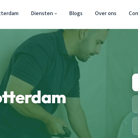
tterdam
Diensten
Blogs
Over ons
Con
otterdam