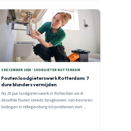
3 DECEMBER 2025 · LOODGIETER ROTTERDAM
Fouten loodgieterswerk Rotterdam: 7
dure blunders vermijden
Na 25 jaar loodgieterswerk in Rotterdam zie ik
dezelfde fouten steeds terugkomen. Van bevroren
leidingen in Hillegersberg tot problemen met
stadsverwarming in Hoogvliet. Leer van deze
praktijklessen en voorkom dure reparaties.