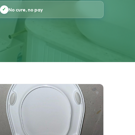
✓
No cure, no pay