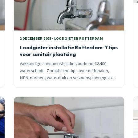
2 DECEMBER 2025 · LOODGIETER ROTTERDAM
Loodgieter installatie Rotterdam: 7 tips
voor sanitair plaatsing
Vakkundige sanitairinstallatie voorkomt €2.400
waterschade. 7 praktische tips over materialen,
NEN-normen, waterdruk en seizoensplanning van
ervaren Rotterdam loodgieter. Inclusief prijzen en
garantie.