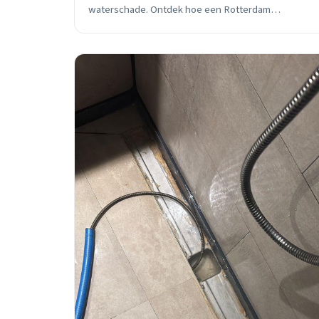
waterschade. Ontdek hoe een Rotterdam
loodgieter onzichtbare problemen opspoort zonder
hak-en-breekwerk.