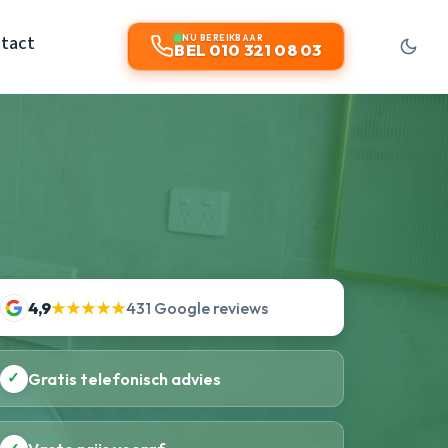
tact
NU BEREIKBAAR
BEL 010 321 08 03
4,9
★★★★★
431 Google reviews
✓
Gratis telefonisch advies