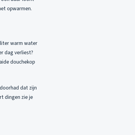
 het opwarmen.
 liter warm water
r dag verliest?
raaide douchekop
 doorhad dat zijn
t dingen zie je