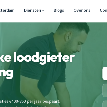
tterdam
Diensten
Blogs
Over ons
Con
ke loodgieter
ng
ties €400-850 per jaar bespaart.