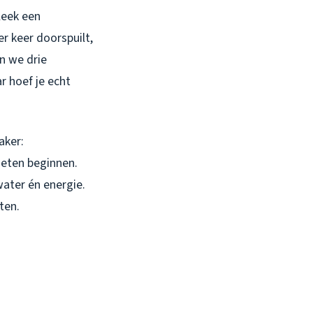
bleek een
r keer doorspuilt,
n we drie
 hoef je echt
aker:
oeten beginnen.
water én energie.
ten.