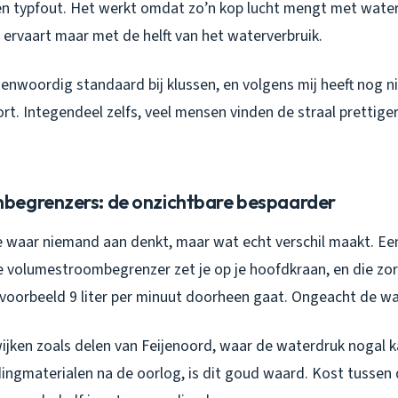
geen typfout. Het werkt omdat zo’n kop lucht mengt met wate
 ervaart maar met de helft van het waterverbruik.
egenwoordig standaard bij klussen, en volgens mij heeft nog
rt. Integendeel zelfs, veel mensen vinden de straal prettig
begrenzers: de onzichtbare bespaarder
je waar niemand aan denkt, maar wat echt verschil maakt. Ee
e volumestroombegrenzer zet je op je hoofdkraan, en die zor
jvoorbeeld 9 liter per minuut doorheen gaat. Ongeacht de wa
wijken zoals delen van Feijenoord, waar de waterdruk nogal k
ingmaterialen na de oorlog, is dit goud waard. Kost tussen 