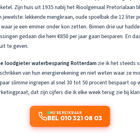
-ketel. Zijn huis uit 1935 nabij het Rioolgemaal Pretorialaan 
n jewelste: lekkende mengkraan, oude spoelbak die 12 liter pe
waar je een emmer onder kon zetten. Binnen drie uur hadde
singen gedaan die hem €850 per jaar gaan besparen. En daar
uit te geven.
jke loodgieter waterbesparing Rotterdam
zie ik het steeds v
 schrikken van hun energierekening en niet weten waar ze m
 paar slimme ingrepen al snel 30 tot 50 procent bespaart op 
etingpraat, dat zijn cijfers die ik elke week terug zie bij klan
NU BEREIKBAAR
BEL 010 321 08 03