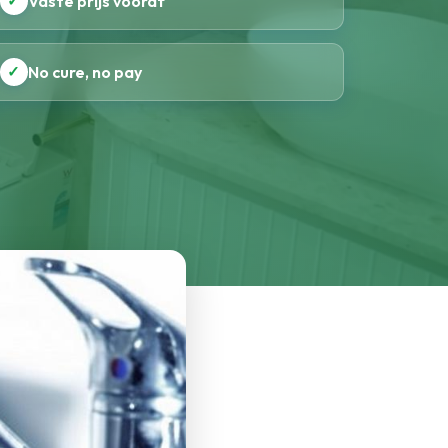
✓
Vaste prijs vooraf
✓
No cure, no pay