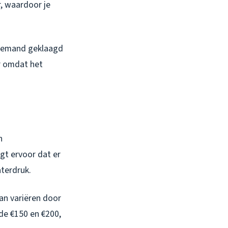
r, waardoor je
 niemand geklaagd
er omdat het
n
gt ervoor dat er
terdruk.
an variëren door
de €150 en €200,