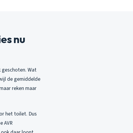
es nu
ak geschoten. Wat
wijl de gemiddelde
, maar reken maar
 het toilet. Dus
ie AVR
 ook daar loont