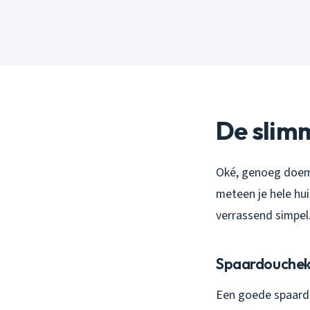
De slimm
Oké, genoeg doemd
meteen je hele hu
verrassend simpel
Spaardoucheko
Een goede spaardo