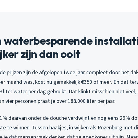
waterbesparende installati
jker zijn dan ooit
jn: de prijzen zijn de afgelopen twee jaar compleet door het d
per maand was, kost nu gemakkelijk €350 of meer. En dat ter
iter water per dag gebruikt. Dat klinkt misschien niet veel
van vier personen praat je over 188.000 liter per jaar.
41% daarvan onder de douche verdwijnt en nog eens 29% door
te te winnen. Tussen haakjes, in wijken als Rozenburg met d
e je dat mensen vaak denken dat ze goedkoper uit zijn. Maar