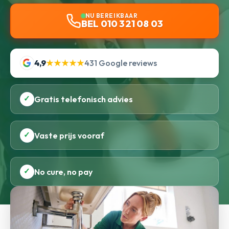
NU BEREIKBAAR
BEL 010 321 08 03
4,9
★★★★★
431 Google reviews
✓
Gratis telefonisch advies
✓
Vaste prijs vooraf
✓
No cure, no pay