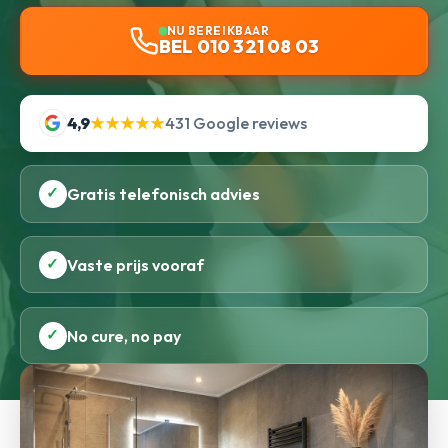
NU BEREIKBAAR
BEL 010 321 08 03
4,9
★★★★★
431 Google reviews
✓
Gratis telefonisch advies
✓
Vaste prijs vooraf
✓
No cure, no pay