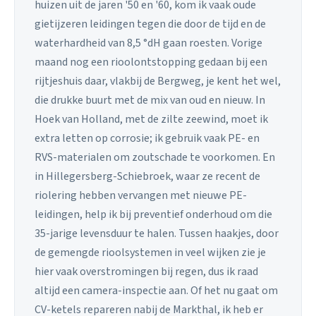
huizen uit de jaren '50 en '60, kom ik vaak oude
gietijzeren leidingen tegen die door de tijd en de
waterhardheid van 8,5 °dH gaan roesten. Vorige
maand nog een rioolontstopping gedaan bij een
rijtjeshuis daar, vlakbij de Bergweg, je kent het wel,
die drukke buurt met de mix van oud en nieuw. In
Hoek van Holland, met de zilte zeewind, moet ik
extra letten op corrosie; ik gebruik vaak PE- en
RVS-materialen om zoutschade te voorkomen. En
in Hillegersberg-Schiebroek, waar ze recent de
riolering hebben vervangen met nieuwe PE-
leidingen, help ik bij preventief onderhoud om die
35-jarige levensduur te halen. Tussen haakjes, door
de gemengde rioolsystemen in veel wijken zie je
hier vaak overstromingen bij regen, dus ik raad
altijd een camera-inspectie aan. Of het nu gaat om
CV-ketels repareren nabij de Markthal, ik heb er