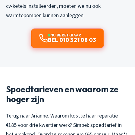
cv-ketels installeerden, moeten we nu ook
warmtepompen kunnen aanleggen.
NU BEREIKBAAR
BEL 010 321 08 03
Spoedtarieven en waarom ze
hoger zijn
Terug naar Arianne. Waarom kostte haar reparatie
€185 voor drie kwartier werk? Simpel: spoedtarief in
het weekend. Overdag rekenen we €65 per uur. Maar ‘s