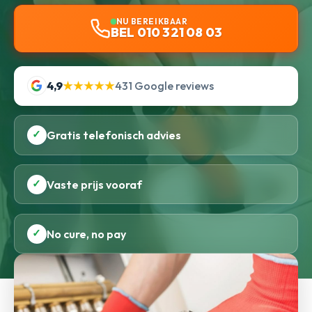
NU BEREIKBAAR
BEL 010 321 08 03
4,9
★★★★★
431 Google reviews
✓
Gratis telefonisch advies
✓
Vaste prijs vooraf
✓
No cure, no pay