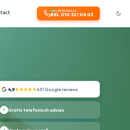
tact
NU BEREIKBAAR
BEL 010 321 08 03
4,9
★★★★★
431 Google reviews
✓
Gratis telefonisch advies