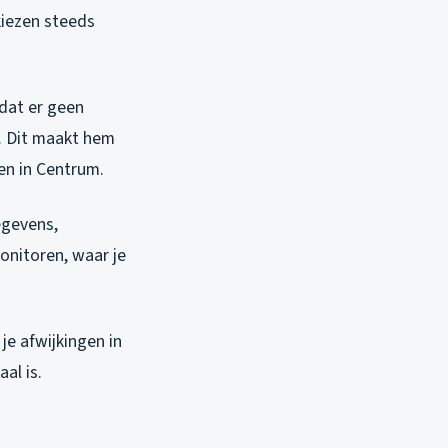
kiezen steeds
dat er geen
e. Dit maakt hem
en in Centrum.
egevens,
monitoren, waar je
je afwijkingen in
al is.