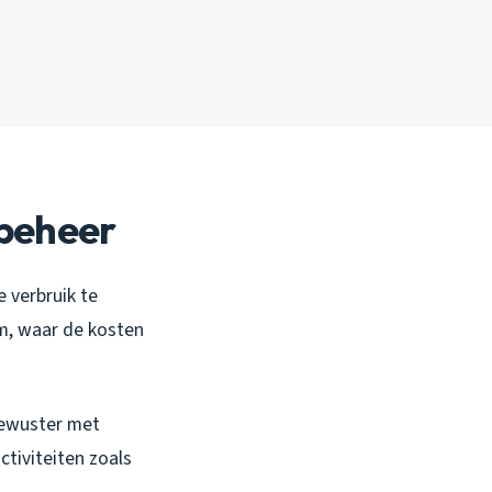
rbeheer
e verbruik te
am, waar de kosten
bewuster met
ctiviteiten zoals