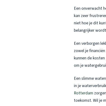
Een onverwacht ho
kan zeer frustrere
niet hoe je dit k
belangrijker word
Een verborgen lekk
zowel je financiën
kunnen de kosten s
om je watergebruik
Een slimme waterme
in je waterverbrui
Rotterdam
zorgen 
toekomst. Wil je 