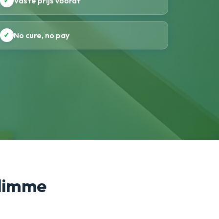
✓
Vaste prijs vooraf
✓
No cure, no pay
slimme