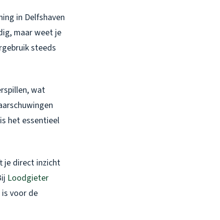
ing in Delfshaven
dig, maar weet je
ergebruik steeds
rspillen, wat
 waarschuwingen
is het essentieel
je direct inzicht
Bij
Loodgieter
 is voor de