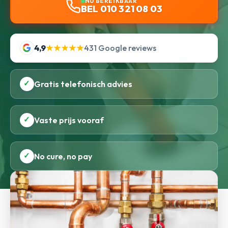
NU BEREIKBAAR
BEL 010 321 08 03
4,9
★★★★★
431 Google reviews
✓
Gratis telefonisch advies
✓
Vaste prijs vooraf
✓
No cure, no pay